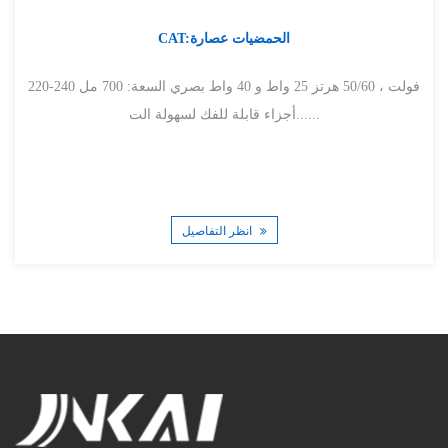
CAT:الحمضيات عصارة
220-240 فولت ، 50/60 هرتز 25 واط و 40 واط بصري السعة: 700 مل
أجزاء قابلة للفك لسهولة الت......
انظر التفاصيل